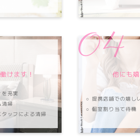
に働けます！
他にも嬉
ィを充実
○ 提携店舗での嬉し
ム清掃
○ 個室割り当て待機
スタッフによる清掃