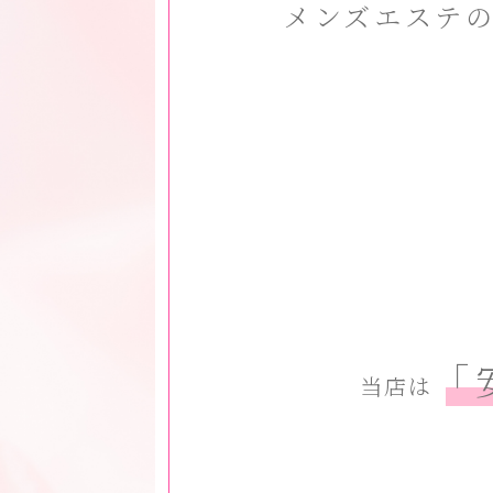
メンズエステ
「
当店は