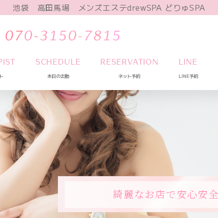
池袋 高田馬場 メンズエステdrewSPA どりゅSPA
PIST
SCHEDULE
RESERVATION
LINE
ト
本日の出勤
ネット予約
LINE予約
綺麗なお店で安心安