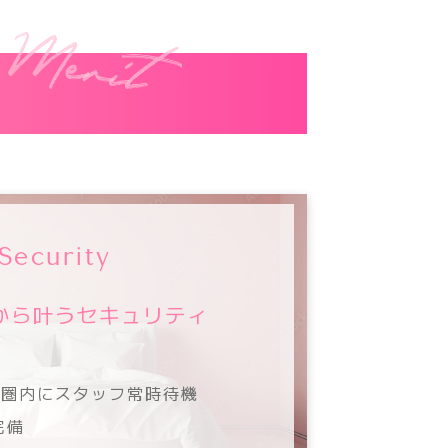
Security
から叶うセキュリティ
分圏内にスタッフ常時待機
完備