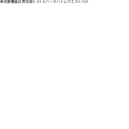
東京都豊島区西池袋3-31-5パークハイムウエスト701