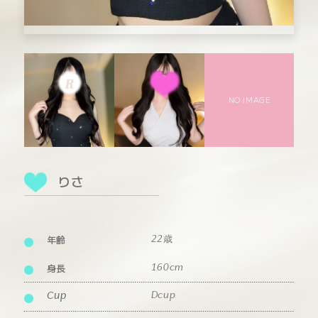
NO IMAGE
りさ
年齢
22歳
身長
160cm
Dcup
Cup