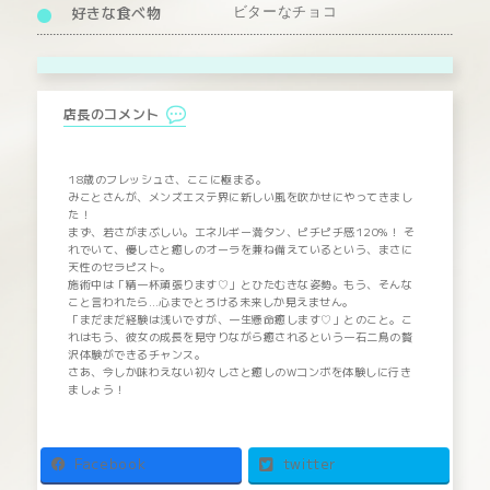
好きな食べ物
ビターなチョコ
店長のコメント
18歳のフレッシュさ、ここに極まる。
みことさんが、メンズエステ界に新しい風を吹かせにやってきまし
た！
まず、若さがまぶしい。エネルギー満タン、ピチピチ感120%！ そ
れでいて、優しさと癒しのオーラを兼ね備えているという、まさに
天性のセラピスト。
施術中は「精一杯頑張ります♡」とひたむきな姿勢。もう、そんな
こと言われたら…心までとろける未来しか見えません。
「まだまだ経験は浅いですが、一生懸命癒します♡」とのこと。こ
れはもう、彼女の成長を見守りながら癒されるという一石二鳥の贅
沢体験ができるチャンス。
さあ、今しか味わえない初々しさと癒しのWコンボを体験しに行き
ましょう！
Facebook
twitter