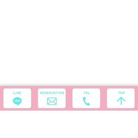
料金システム
セラピスト
本日の出勤
ネット予約
LINE予約
求人
アクセス
〒171-0021
東京都豊島区西池袋3-31-5パークハイムウエスト