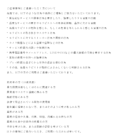
ご注意事項とご遠慮いただく方について
当店では、以下のような行為や条件にご理解とご協力をいただいております。
* 風俗的なサービスや回春行為を要求したり、強要したりする言葉や行動
* 過度なサービスの要求やセラピストへの身体的接触、品性に欠ける言動
* 当店セラピストが危険を感じる、もしくは危害を与えられると感じる言葉や行為
* セラピストの引き抜きやスカウト行為
* セラピストに対するストーカー行為や同様の行為
* カメラ機器などによる盗撮や盗聴などの行為
* サービス時間外の誘いや拘束行為
* 携帯電話番号やメールアドレス、LINEやSNSなどの個人情報の交換を要求する行為
* 薬物の使用や女性への強要行為
* プレイ時間を過ぎてから女性の退出を拒む行為
* その他、当店セラピストが施術にふさわしくないと判断される行為
また、以下の方のご利用はご遠慮いただいております。
未成年の方（18歳未満）
暴力団関係者もしくはそれに関連する方
同業者やスカウト活動に携わる方
酩酊状態にある方
法律で禁止されている薬物の使用者
衛生面に留意されない方、またはそのように受け取られる方
高熱がある方
重度の怪我や火傷、打撲、捻挫、肉離れをお持ちの方
重度の水虫や伝染性の皮膚炎の方
手術を受けた後、または医師の診察を受けている方
以上の事項にご協力いただき、ご利用いただければ幸いです。