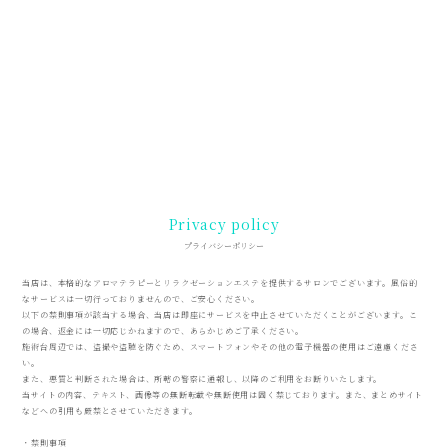
Privacy policy
プライバシーポリシー
当店は、本格的なアロマテラピーとリラクゼーションエステを提供するサロンでございます。風俗的
なサービスは一切行っておりませんので、ご安心ください。
以下の禁則事項が該当する場合、当店は即座にサービスを中止させていただくことがございます。こ
の場合、返金には一切応じかねますので、あらかじめご了承ください。
施術台周辺では、盗撮や盗聴を防ぐため、スマートフォンやその他の電子機器の使用はご遠慮くださ
い。
また、悪質と判断された場合は、所轄の警察に通報し、以降のご利用をお断りいたします。
当サイトの内容、テキスト、画像等の無断転載や無断使用は固く禁じております。また、まとめサイト
などへの引用も厳禁とさせていただきます。
・禁則事項