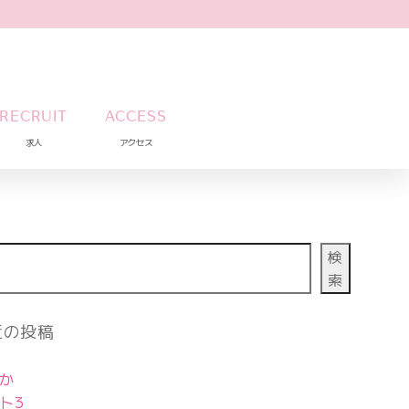
RECRUIT
ACCESS
求人
アクセス
検
索
近の投稿
か
ト3