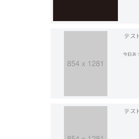
テス
今日あ
テス